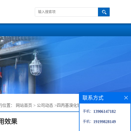
联系方式
的位置：
网站首页
>
公司动态
>
四丙基溴化铵性质和应用效果
手机：
13906147182
用效果
手机：
19199828149