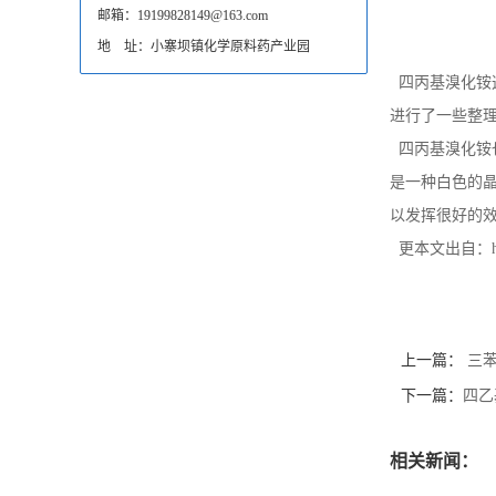
邮箱：19199828149@163.com
地 址：小寨坝镇化学原料药产业园
四丙基溴化铵
进行了一些整
四丙基溴化铵也被叫
是一种白色的
以发挥很好的
更本文出自：http://
上一篇：
三苯
下一篇：
四乙
相关新闻：