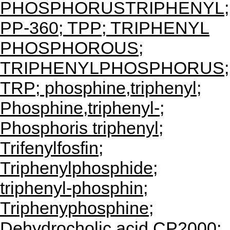
PHOSPHORUSTRIPHENYL;
PP-360; TPP; TRIPHENYL
PHOSPHOROUS;
TRIPHENYLPHOSPHORUS;
TRP; phosphine,triphenyl;
Phosphine,triphenyl-;
Phosphoris triphenyl;
Trifenylfosfin;
Triphenylphosphide;
triphenyl-phosphin;
Triphenyphosphine;
Dehydrocholic acid CP2000;