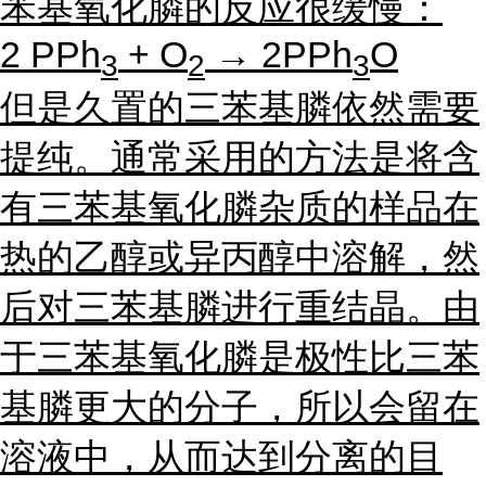
苯基氧化膦的反应很缓慢：
2 PPh
+ O
→ 2PPh
O
3
2
3
但是久置的三苯基膦依然需要
提纯。通常采用的方法是将含
有三苯基氧化膦杂质的样品在
热的乙醇或异丙醇中溶解，然
后对三苯基膦进行重结晶。由
于三苯基氧化膦是极性比三苯
基膦更大的分子，所以会留在
溶液中，从而达到分离的目