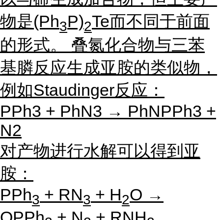
物是(Ph
P)
Te而不同于前面
3
2
的形式。 叠氮化合物与三苯
基膦反应生成亚胺的类似物，
例如Staudinger反应：
PPh3 + PhN3 → PhNPPh3 +
N2
对产物进行水解可以得到亚
胺：
PPh
+ RN
+ H
O →
3
3
2
OPPh
+ N
+ RNH