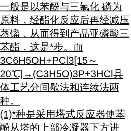
一般是以苯酚与三氯化 磷为
原料，经酯化反应后再经减压
蒸馏，从而得到产品亚磷酸三
苯酯，这是*步。而
3C6H5OH+PCl3[15～
20℃]→(C3H5O)3P+3HCl具
体工艺分间歇法和连续法两
种。
(1)*种是采用塔式反应器使苯
酚从塔的上部冷凝器下方进