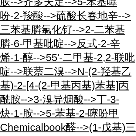
胺-->齐多夫定-->5-苯基噻
吩-2-羧酸-->硫酸长春地辛-->
三苯基膦氯化钌-->2-二苯基
膦-6-甲基吡啶-->反式-2-辛
烯-1-醇-->55'-二甲基-2,2-联吡
啶-->联萘二溴-->N-(2-羟基乙
基)-2-[4-(2-甲基丙基)苯基]丙
酰胺-->3-溴异烟酸-->丁-3-
炔-1-胺-->5-苯基-2-噻吩甲
Chemicalbook醛-->(1-戊基)三