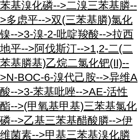
苯基溴化磷-->二溴三苯基膦--
>多虑平-->双(三苯基膦)氯化
镍-->3-溴-2-吡啶羧酸-->拉西
地平-->阿伐斯汀-->1,2-二(二
苯基膦基)乙烷二氯化钯(II)--
>N-BOC-6-溴代己胺-->异维A
酸-->3-苯基吡唑-->AE-活性
酯-->(甲氧基甲基)三苯基氯化
磷-->乙基三苯基醋酸膦-->伊
维菌素-->甲基三苯基溴化膦