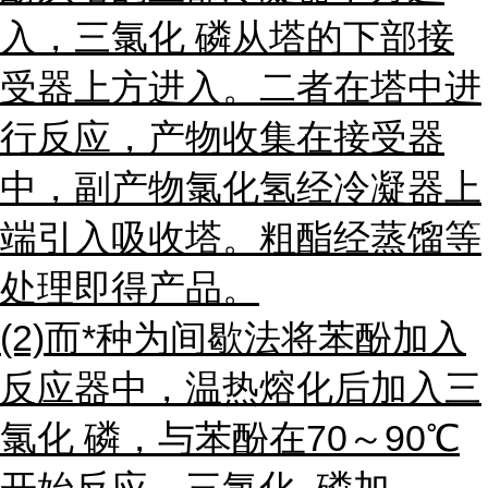
入，三氯化 磷从塔的下部接
受器上方进入。二者在塔中进
行反应，产物收集在接受器
中，副产物氯化氢经冷凝器上
端引入吸收塔。粗酯经蒸馏等
处理即得产品。
(2)而*种为间歇法将苯酚加入
反应器中，温热熔化后加入三
氯化 磷，与苯酚在70～90℃