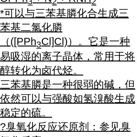
3
2
2
*可以与三苯基膦化合生成三
苯基二氯化膦
（([PPh
Cl]Cl)）。它是一种
3
易吸湿的离子晶体，常用于将
醇转化为卤代烃。
三苯基膦是一种很弱的碱，但
依然可以与强酸如氢溴酸生成
稳定的硫。
?臭氧化反应还原剂：参见臭