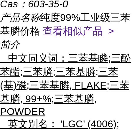
Cas：
603-35-0
产品名称
纯度99%工业级三苯
基膦价格
查看相似产品 >
简介
中文同义词：三苯基瞵;三酚
苯酯;三苯膦;三苯基膦;三苯
(基)磷;三苯基膦, FLAKE;三苯
基膦, 99+%;三苯基膦,
POWDER
英文别名： 'LGC' (4006);