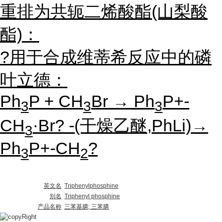
重排为共轭二烯酸酯(山梨酸
酯)：
?用于合成维蒂希反应中的磷
叶立德：
Ph
P + CH
Br → Ph
P+-
3
3
3
CH
·Br? -(干燥乙醚,PhLi)→
3
Ph
P+-CH
?
3
2
英文名
Triphenylphosphine
别名
Triphenyl phosphine
产品名称
三苯基膦; 三苯膦