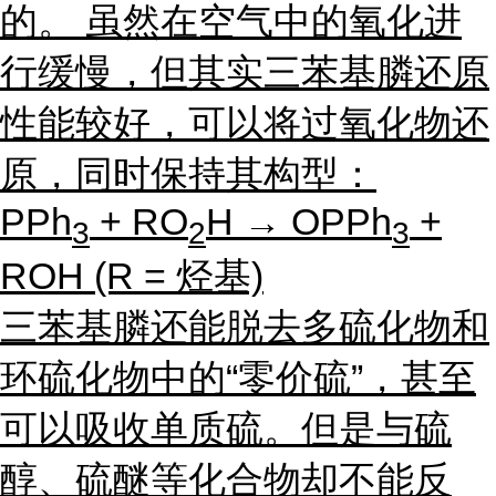
的。 虽然在空气中的氧化进
行缓慢，但其实三苯基膦还原
性能较好，可以将过氧化物还
原，同时保持其构型：
PPh
+ RO
H → OPPh
+
3
2
3
ROH (R = 烃基)
三苯基膦还能脱去多硫化物和
环硫化物中的“零价硫”，甚至
可以吸收单质硫。但是与硫
醇、硫醚等化合物却不能反