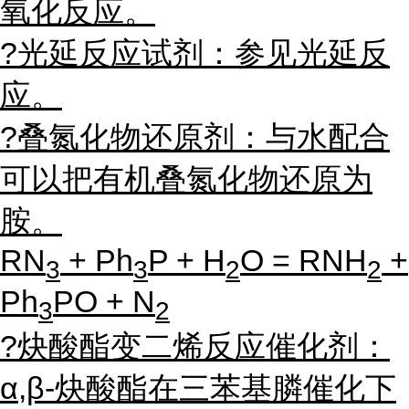
氧化反应。
?光延反应试剂：参见光延反
应。
?叠氮化物还原剂：与水配合
可以把有机叠氮化物还原为
胺。
RN
+ Ph
P + H
O = RNH
+
3
3
2
2
Ph
PO + N
3
2
?炔酸酯变二烯反应催化剂：
α,β-炔酸酯在三苯基膦催化下