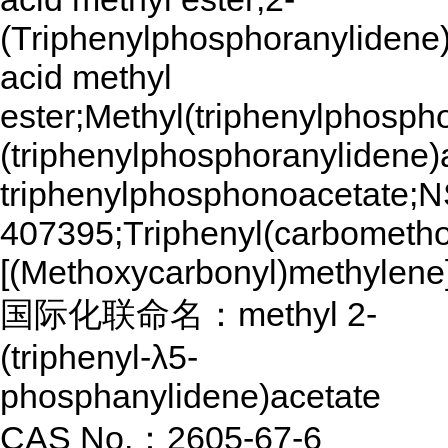
(Triphenylphosphoranylidene)
acid methyl
ester;Methyl(triphenylphosph
(triphenylphosphoranylidene)
triphenylphosphonoacetate;
407395;Triphenyl(carbometh
[(Methoxycarbonyl)methylene
国际化联命名：methyl 2-
(triphenyl-λ5-
phosphanylidene)acetate
CAS No.：2605-67-6