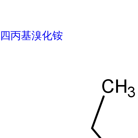
四丙基溴化铵