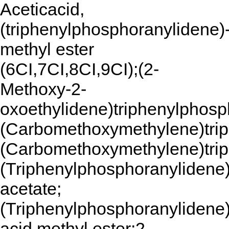
Aceticacid,
(triphenylphosphoranylidene)-
methyl ester
(6CI,7CI,8CI,9CI);(2-
Methoxy-2-
oxoethylidene)triphenylphosp
(Carbomethoxymethylene)trip
(Carbomethoxymethylene)tri
(Triphenylphosphoranylidene
acetate;
(Triphenylphosphoranylidene)
acid methyl ester;2-