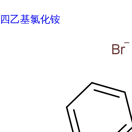
四乙基氯化铵