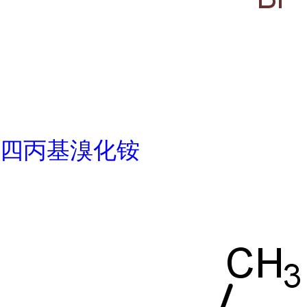
四丙基溴化铵