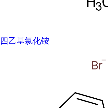
四乙基氯化铵