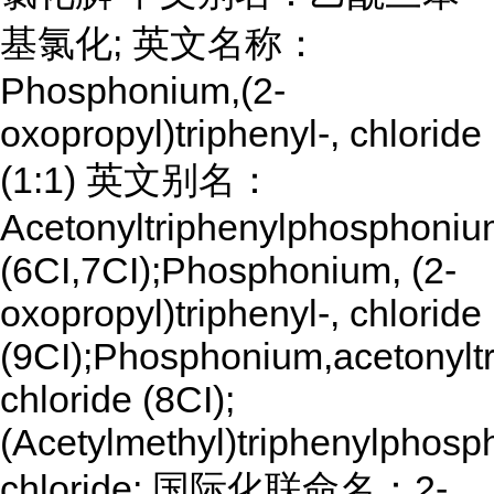
基氯化; 英文名称：
Phosphonium,(2-
oxopropyl)triphenyl-, chloride
(1:1) 英文别名：
Acetonyltriphenylphosphoniu
(6CI,7CI);Phosphonium, (2-
oxopropyl)triphenyl-, chloride
(9CI);Phosphonium,acetonyltr
chloride (8CI);
(Acetylmethyl)triphenylphos
chloride; 国际化联命名：2-