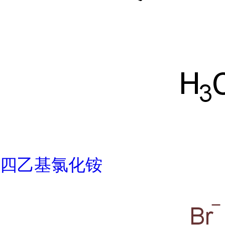
四乙基氯化铵