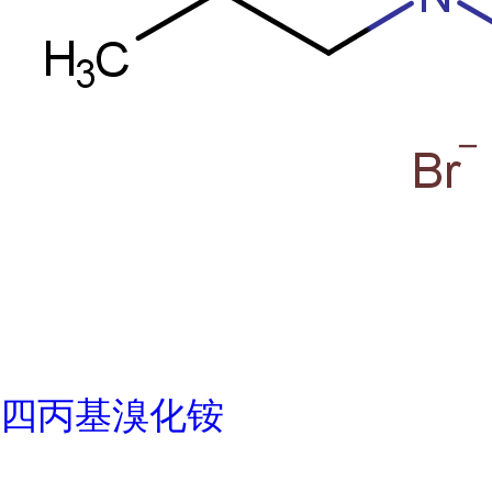
四丙基溴化铵