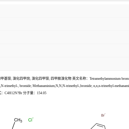
溴化四甲铵; 四甲胺溴化物 英文名称：Tetramethylammonium bromide 英文别名：Tetra
trimethyl-, bromide; Methanaminium,N,N,N-trimethyl-,bromide; n,n,n-trimethyl-methanamin
分子式：C4H12N?Br 分子量：154.05