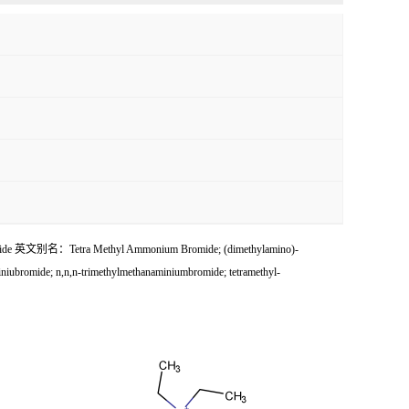
 Methyl Ammonium Bromide; (dimethylamino)-
iubromide; n,n,n-trimethylmethanaminiumbromide; tetramethyl-