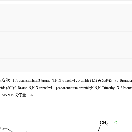
3-bromo-N,N,N-trimethyl-, bromide (1:1) 英文别名：(3-Bromopropyl)trimeth
, bromide (8CI);3-Bromo-N,N,N-trimethyl-1-propanaminium bromide;N,N,N-Trimethyl-N
C6H15BrN.Br 分子量：261