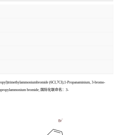
ylammoniumbromide (6CI,7CI);1-Propanaminium, 3-bromo-
-3-bromopropylammonium bromide; 国际化联命名：3-