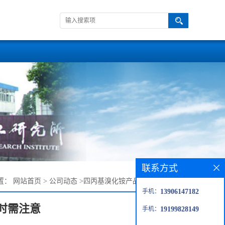
联系方式
置：
网站首页
>
公司动态
>
四丙基溴化铵产品在使用时需注意
手机：
13906147182
时需注意
手机：
19199828149