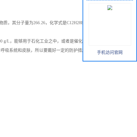
其分子量为266.26，化学式是C12H28BrN，今天小编就
水溶解性是100 g/L，能够用于石化工业之中，或者是催化剂的制备里。四
、呼吸系统和皮肤，所以要戴好一定的防护措施，如果不小心
手机访问官网
。