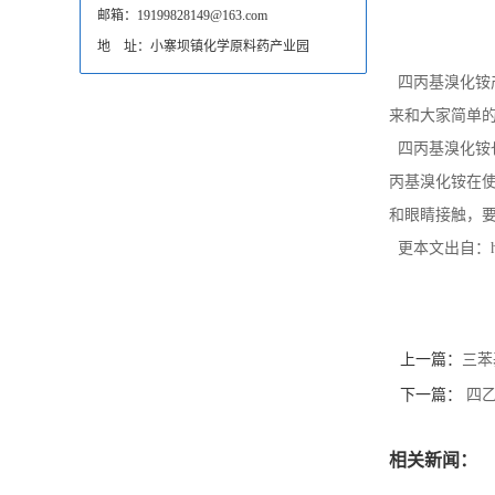
邮箱：19199828149@163.com
地 址：小寨坝镇化学原料药产业园
四丙基溴化铵产
来和大家简单
四丙基溴化铵也叫做
丙基溴化铵在
和眼睛接触，
更本文出自：http://
上一篇：
三苯
下一篇：
四乙
相关新闻：