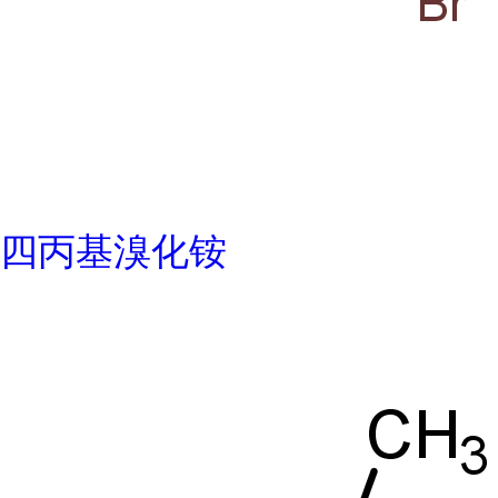
四丙基溴化铵