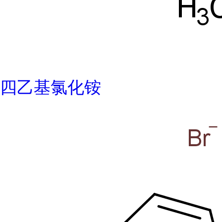
四乙基氯化铵