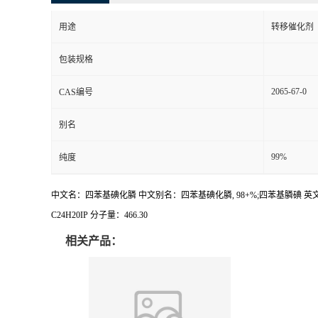
用途
转移催化剂
包装规格
2065-67-0
CAS编号
别名
99%
纯度
中文名：四苯基碘化膦 中文别名：四苯基碘化膦, 98+%;四苯基膦碘 英文名称：Tetrapheny
C24H20IP 分子量：466.30
相关产品：