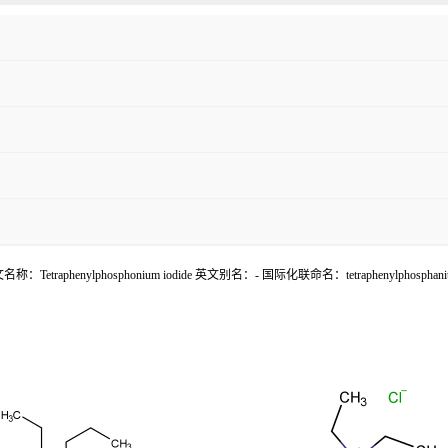
lphosphonium iodide 英文别名：- 国际化联命名：tetraphenylphosphanium iod