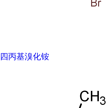
四丙基溴化铵