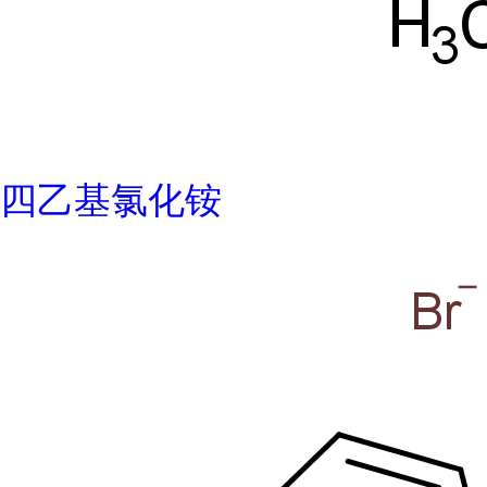
四乙基氯化铵