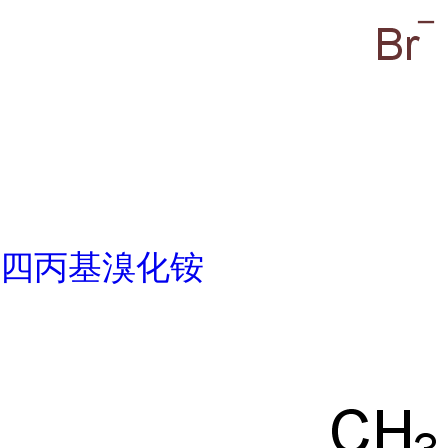
四丙基溴化铵