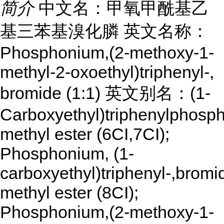
简介
中文名：甲氧甲酰基乙
基三苯基溴化膦 英文名称：
Phosphonium,(2-methoxy-1-
methyl-2-oxoethyl)triphenyl-,
bromide (1:1) 英文别名：(1-
Carboxyethyl)triphenylphosp
methyl ester (6CI,7CI);
Phosphonium, (1-
carboxyethyl)triphenyl-,bromi
methyl ester (8CI);
Phosphonium,(2-methoxy-1-