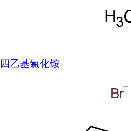
四乙基氯化铵