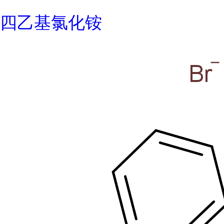
四乙基氯化铵