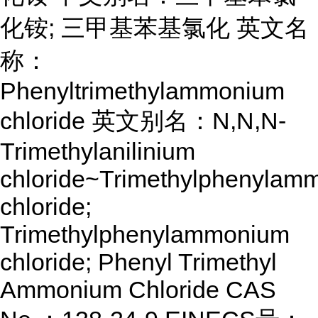
化铵; 三甲基苯基氯化 英文名
称：
Phenyltrimethylammonium
chloride 英文别名：N,N,N-
Trimethylanilinium
chloride~Trimethylphenylam
chloride;
Trimethylphenylammonium
chloride; Phenyl Trimethyl
Ammonium Chloride CAS