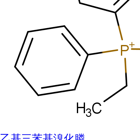
乙基三苯基溴化膦