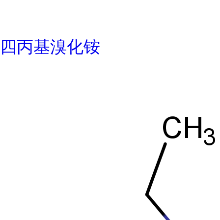
四丙基溴化铵