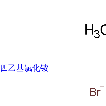
四乙基氯化铵