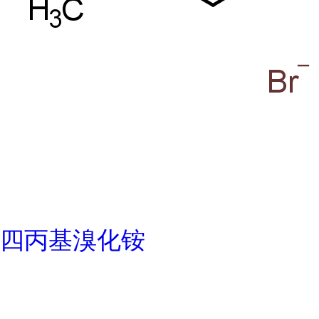
四丙基溴化铵