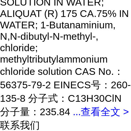
SOLUTION IN WATER;
ALIQUAT (R) 175 CA.75% IN
WATER; 1-Butanaminium,
N,N-dibutyl-N-methyl-,
chloride;
methyltributylammonium
chloride solution CAS No.：
56375-79-2 EINECS号：260-
135-8 分子式：C13H30ClN
分子量：235.84
...
查看全文 >
联系我们