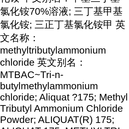
氯化铵70%溶液; 三丁基甲基
氯化铵; 三正丁基氯化铵甲 英
文名称：
methyltributylammonium
chloride 英文别名：
MTBAC~Tri-n-
butylmethylammonium
chloride; Aliquat ?175; Methyl
Tributyl Ammonium Chloride
Powder; ALIQUAT(R) 175;