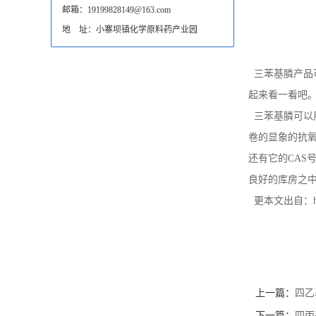
邮箱：19199828149@163.com
地 址：小寨坝镇化学原料药产业园
三苯基膦产品
起来看一看吧
三苯基膦可以
卷的显象的抗氧
还有它的CAS
良好的库房之
更本文出自：http://
上一篇：
四乙
下一篇：
四丙