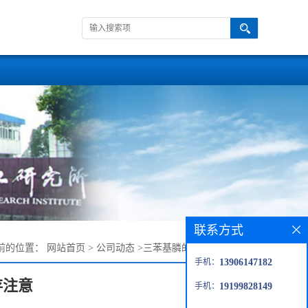
联系方式
前的位置：
网站首页
>
公司动态
>
三苯基膦的性质和保存注意
手机：
13906147182
存注意
手机：
19199828149