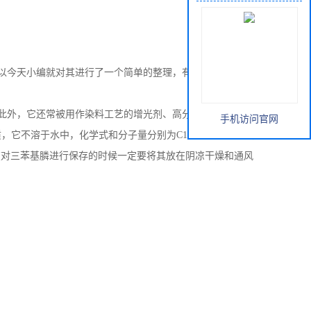
以今天小编就对其进行了一个简单的整理，有兴趣的朋友快一
此外，它还常被用作染料工艺的增光剂、高分子聚合、彩色胶
手机访问官网
溶于水中，化学式和分子量分别为C18H15P、262.30，
氏度。在对三苯基膦进行保存的时候一定要将其放在阴凉干燥和通风