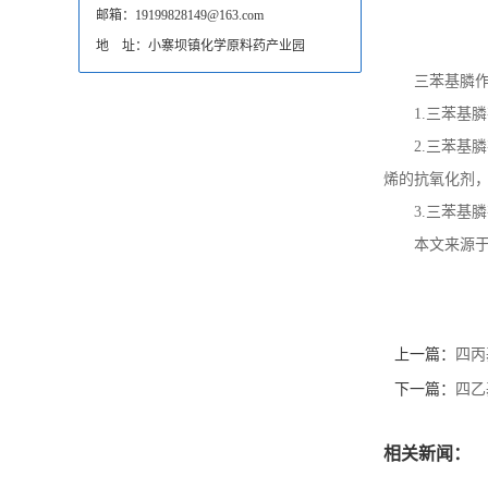
邮箱：19199828149@163.com
地 址：小寨坝镇化学原料药产业园
三苯基膦
1.
三苯基膦
2.
三苯基膦
烯的抗氧化剂
3.
三苯基膦
本文来源
上一篇：
四丙
下一篇：
四乙
相关新闻：