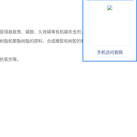
获得敌敌畏、磷胺、久效磷等有机磷杀虫剂；
树脂和聚酯树脂的原料、合成橡胶和树胶的稳定剂、聚氯乙
手机访问官网
抗氧剂等。